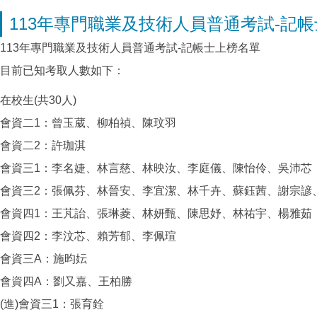
113年專門職業及技術人員普通考試-記
113年專門職業及技術人員普通考試-記帳士上榜名單
目前已知考取人數如下：
在校生(共30人)
會資二1：曾玉葳、柳柏禎、陳玟羽
會資二2：許珈淇
會資三1：李名婕、林言慈、林映汝、李庭儀、陳怡伶、吳沛芯
會資三2：張佩芬、林晉安、李宜潔、林千卉、蘇鈺茜、謝宗諺
會資四1：王芃詒、張琳菱、林妍甄、陳思妤、林祐宇、楊雅茹
會資四2：李汶芯、賴芳郁、李佩瑄
會資三A：施昀妘
會資四A：劉又嘉、王柏勝
(進)會資三1：張育銓