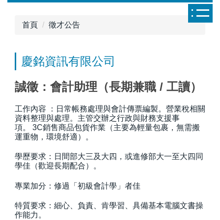
跳
到
首頁
徵才公告
主
要
內
慶銘資訊有限公司
容
區
誠徵：會計助理（長期兼職 / 工讀）
工作內容 ：日常帳務處理與會計傳票編製。營業稅相關
資料整理與處理。主管交辦之行政與財務支援事
項。 3C銷售商品包貨作業（主要為輕量包裹，無需搬
運重物，環境舒適）。
學歷要求：日間部大三及大四，或進修部大一至大四同
學佳（歡迎長期配合）。
專業加分：修過「初級會計學」者佳
特質要求：細心、負責、肯學習、具備基本電腦文書操
作能力。