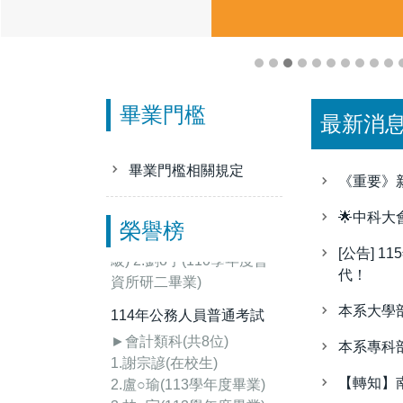
畢業門檻
最新消
畢業門檻相關規定
114年專門職業及技術人
《重要》
員高等考試-會計師
🌟中科
榮譽榜
1.劉o辰 (在校生-碩班一年
級) 2.劉o宇(110學年度會
[公告] 
資所研二畢業)
代！
114年公務人員普通考試
本系大學
►會計類科(共8位)
本系專科
1.謝宗諺(在校生)
2.盧○瑜(113學年度畢業)
【轉知】
3.林○宇(113學年度畢業)