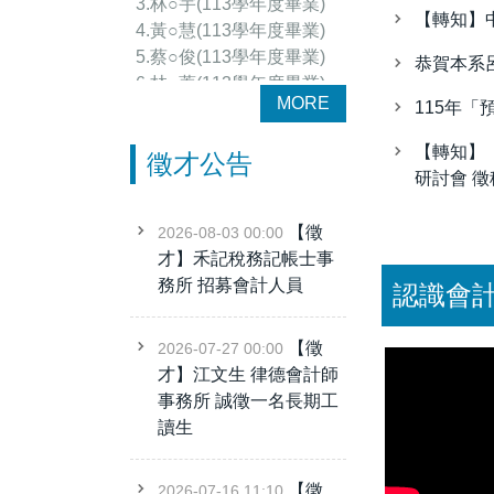
4.黃○慧(113學年度畢業)
【轉知】
5.蔡○俊(113學年度畢業)
恭賀本系
6.林○蓁(113學年度畢業)
7.劉○嘉(113學年度畢業)
MORE
115年「
8....
【轉知】
徵才公告
114年公務人員高等考試
研討會 
三級
►會計類科(共10位)
【徵
2026-08-03 00:00
1.蔡○翰(111學年度畢業)
才】禾記稅務記帳士事
2.楊○安(112學年度畢業)
務所 招募會計人員
認識會
3.賴○晴(113學年度畢業)
4.林○軒(113學年度畢業)
【徵
2026-07-27 00:00
5.吳○璇(113學年度畢業)
才】江文生 律德會計師
6.林○宇(113學年度畢業)
事務所 誠徵一名長期工
7.黃○慧(113學年度...
讀生
(賀)114年進修部會資三1
【徵
2026-07-16 11:10