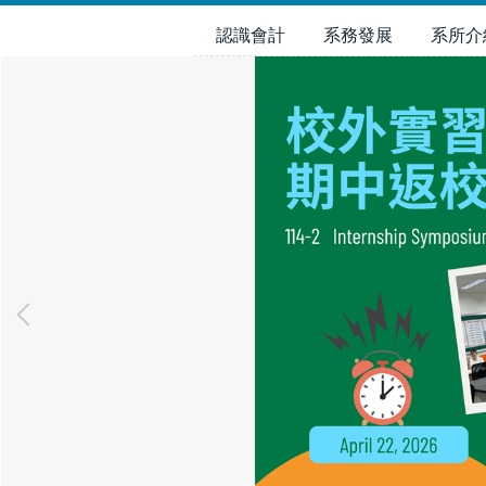
跳
認識會計
系務發展
系所介
到
主
要
內
容
區