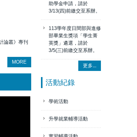
助學金申請，請於
3/13(四)前繳交至系辦。
113學年度日間部與進修
。
部畢業生獎項「學生菁
審計論叢》專刊
英獎」遴選，請於
3/5(三)前繳交至系辦。
MORE
更多...
活動紀錄
學術活動
升學就業輔導活動
實習輔導活動