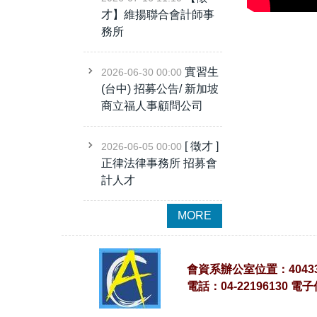
ERP模組通過榜單
才】維揚聯合會計師事
113年專門職業及技術人
務所
員普通考試-記帳士榜單
113年專門職業及技術人
實習生
2026-06-30 00:00
員普通考試-記帳士上榜名
(台中) 招募公告/ 新加坡
單
商立福人事顧問公司
目前已知考取人數如下：
在校生(共30人)
[ 徵才 ]
2026-06-05 00:00
會資二1：曾玉葳、柳柏
正律法律事務所 招募會
禎、陳玟羽
計人才
會資二2：許珈淇
會資三1：李名婕、林言
MORE
慈、林映汝、李庭儀、陳
怡伶、吳沛芯
會資三2：張佩芬、林晉
會資系辦公室位置：4043
安、李宜潔...
電話：04-22196130 電