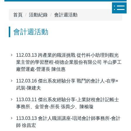
跳
到
首頁
活動紀錄
會計週活動
主
要
會計週活動
內
容
區
112.03.13 跨產業的職涯挑戰 從竹科小助理到觀光
業主管的學習歷程-樹德企業股份有限公司 半山夢工
廠營運處-營運長 陳佳惠
112.03.16 傑出系友經驗分享 戰鬥的會計人-在學×
武裝-陳建夫
113.03.11 傑出系友經驗分享-上業財稅會計記帳士
事務所、金管會-所長 張藇少、陳榆璇
113.03.13 會計人職涯講座-琩澔會計師事務所-會計
師 徐昌宏