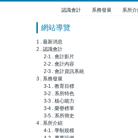
跳
認識會計
系務發展
系所介
到
主
網站導覽
要
內
容
1 . 最新消息
區
2 . 認識會計
2-1 . 會計影片
2-2 . 會計內容
2-3 . 會計資訊系統
3 . 系務發展
3-1 . 教育目標
3-2 . 系所特色
3-3 . 核心能力
3-4 . 榮譽榜單
3-5 . 系所簡史
4 . 系所介紹
4-1 . 學制規模
4-2 . 專業設備