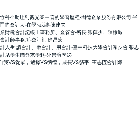
業的職涯挑戰 從竹科小助理到觀光業主管的學習歷程-樹德企業股份有限公司
分享 戰鬥的會計人-在學×武裝-陳建夫
友經驗分享-上業財稅會計記帳士事務所、金管會-所長 張藇少、陳榆璇
座-琩澔會計師事務所-會計師 徐昌宏
友經驗分享-會計人生 讀會計、做會計、用會計-臺中科技大學會計系友會 張
驗分享-會計系學生國外求學趣-陸景瑄學姊
經驗分享：自我VS從眾，選擇VS徬徨，成長VS躺平 -王志恆會計師