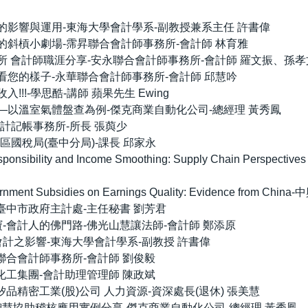
析對會計專業的影響與運用-東海大學會計學系-副教授兼系主任 許書偉
實：會計師的斜槓小劇場-霈昇聯合會計師事務所-會計師 林育雅
合會計師事務所 會計師職涯分享-安永聯合會計師事務所-會計師 羅文振、孫
的主人：看看您的樣子-永華聯合會計師事務所-會計師 邱慧吟
元收入!!!-學思酷-講師 蘋果先生 Ewing
協助ESG實踐—以溫室氣體盤查為例-傑克商業自動化公司-總經理 黃秀鳳
業財稅會計記帳事務所-所長 張藇少
財政部中區國稅局(臺中分局)-課長 邱家永
ial Responsibility and Income Smoothing: Supply Ch
f Government Subsidies on Earnings Quality: Evidence 
由你決定-臺中市政府主計處-主任秘書 劉芳君
福的四種法寶-會計人的佛門路-佛光山慧讓法師-會計師 鄭添原
型對企業與會計之影響-東海大學會計學系-副教授 許書偉
分享-永安聯合會計師事務所-會計師 劉俊毅
分享-勝一化工集團-會計助理管理師 陳政斌
知與調適-矽品精密工業(股)公司 人力資源-資深處長(退休) 張美慧
習與AI人工智慧協助稽核應用實例分享-傑克商業自動化公司-總經理 黃秀鳳