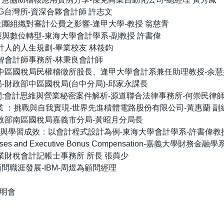
享-KPMG台灣所-資深合夥會計師 許志文
參與公會與社團組織對審計公費之影響-逢甲大學-教授 翁慈青
析、人工智慧與數位轉型-東海大學會計學系-副教授 許書偉
設限」-會計人的人生規劃-畢業校友 林筱鈞
任逍遙-仁智會計師事務所-林秉良會計師
會計人-財政部中區國稅局民權稽徵所股長、逢甲大學會計系兼任助理教授-余
及財政佈局-財政部中區國稅局(台中分局)-邱家永課長
於法庭與財報間:會計思維與營業秘密案件解析-源道聯合法律事務所-何崇民律
專業 X 科技產業 ：挑戰與自我實現-世界先進積體電路股份有限公司-黃惠蘭
稅一點通-財政部南區國稅局嘉義市分局-黃昭月分局長
習之課程設計與學習成效：以會計程式設計為例-東海大學會計學系-許書偉教
y Expenses and Executive Bonus Compensation-嘉義大學財務
涯規劃-上業財稅會計記帳士事務所 所長 張藇少
I應用與顧問職涯發展-IBM-周煜為顧問經理
生說明會