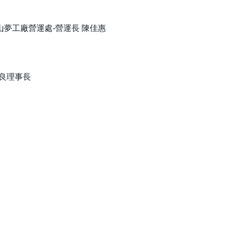
 半山夢工廠營運處-營運長 陳佳惠
志良理事長