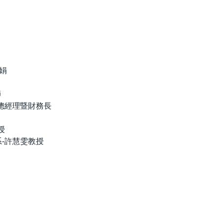
慧娟
師
 副總經理暨財務長
授
金融學系-許慧雯教授