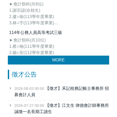
►會計類科(共8位)
1.謝宗諺(在校生)
2.盧○瑜(113學年度畢業)
3.林○宇(113學年度畢業)
4.黃○慧(113學年度畢業)
114年公務人員高等考試三級
5.蔡○俊(113學年度畢業)
►會計類科(共10位)
6.林○蓁(113學年度畢業)
1.蔡○翰(111學年度畢業)
7.劉○嘉(113學年度畢業)
2.楊○安(112學年度畢業)
8....
3.賴○晴(113學年度畢業)
MORE
4.林○軒(113學年度畢業)
(賀)114年進修部會資三1 ERP模組通過榜單
5.吳○璇(113學年度畢業)
徵才公告
6.林○宇(113學年度畢業)
113年專門職業及技術人員普通考試-記帳士榜單
7.黃○慧(113學年度...
113年專門職業及技術人員普通考試-記帳士上榜名單
【徵才】禾記稅務記帳士事務所 招
2026-08-03 00:00
目前已知考取人數如下：
募會計人員
在校生(共30人)
【徵才】江文生 律德會計師事務所
2026-07-27 00:00
會資二1：曾玉葳、柳柏禎、陳玟羽
誠徵一名長期工讀生
會資二2：許珈淇