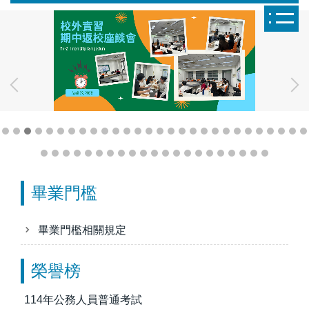
跳
到
主
要
內
容
區
畢業門檻
畢業門檻相關規定
114年專門職業及技術人員高等考試-會計師
1.劉o辰 (在校生-碩班一年級) 2.劉o宇(110學年度會資
榮譽榜
所研二畢業)
114年公務人員普通考試