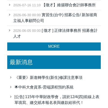
會資三1：李名婕、林言慈、林映汝、李庭儀、陳怡
【徵才】維揚聯合會計師事務所
2026-07-16 11:10
伶、吳沛芯
會資三2：張佩芬、林晉安、李宜潔...
實習生(台中) 招募公告/ 新加坡商
2026-06-30 00:00
立福人事顧問公司
[ 徵才 ] 正律法律事務所 招募會計
2026-06-05 00:00
人才
MORE
最新消息
《重要》新進轉學生(新生)修課注意事項
🌟中科大會資系-雲端課程預約系統
[公告] 115年中華財政學會，請於12/4(四)前線上表
單填寫、繳交紙本報名表與繳款給班代！