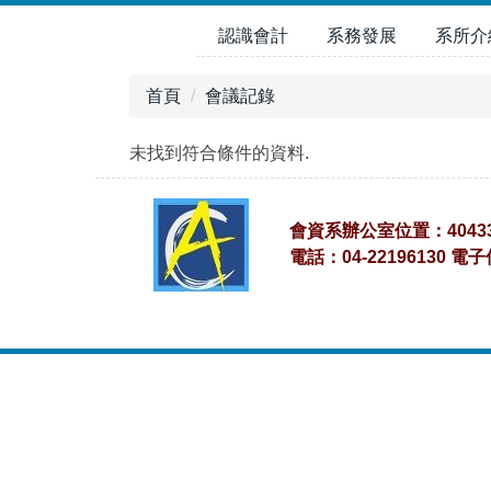
跳
認識會計
系務發展
系所介
到
主
要
首頁
會議記錄
內
容
未找到符合條件的資料.
區
會資系辦公室位置：4043
電話：04-22196130 電