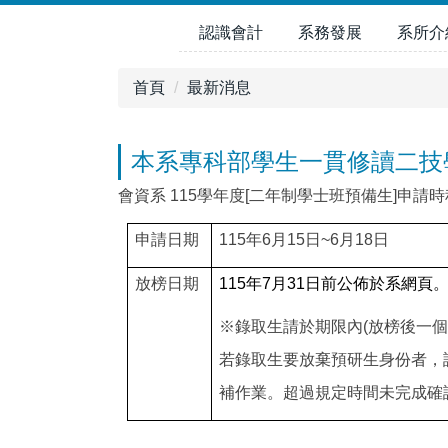
跳
認識會計
系務發展
系所介
到
主
要
首頁
最新消息
內
容
本系專科部學生一貫修讀二技
區
會資系 115學年度[二年制學士班預備生]申請
申請日期
115
年6月15日~6月18日
放榜日期
115
年7月31日前公佈於系網頁
※錄取生請於期限內(放榜後一個
若錄取生要放棄預研生身份者，請
補作業。超過規定時間未完成確