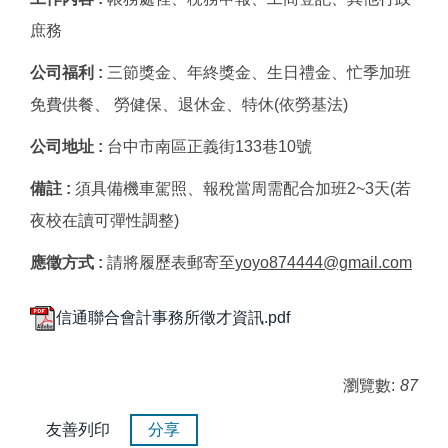
庶務
公司福利 :
三節獎金、年終獎金、生日禮金、忙季加班
免費供餐、 勞健保、退休金、特休(依勞基法)
公司地址 :
台中市南區正義街133巷10號
備註 :
須具備機車駕照、報稅當周需配合加班2~3天(若
夜校在讀可彈性調整)
應徵方式 :
請將履歷表郵寄至
yoyo874444@gmail.com
信通聯合會計事務所徵才資訊.pdf
瀏覽數:
87
友善列印
分享