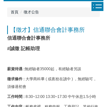
跳
到
首頁
徵才公告
主
要
內
【徵才】信通聯合會計事務所
容
信通聯合會計事務所
區
#誠徵 記帳助理
薪資待遇 :
無經驗者35000起，有經驗者另談
徵求條件 :
大學商科畢 ( 或夜校在讀中 ) ，無經驗可，
須修過初會
工作時間 :
8:30~12:00 13:30~17:30 中午休息1.5小時
工作內容 :
帳務處裡、稅務申報、工商登記、其他行政