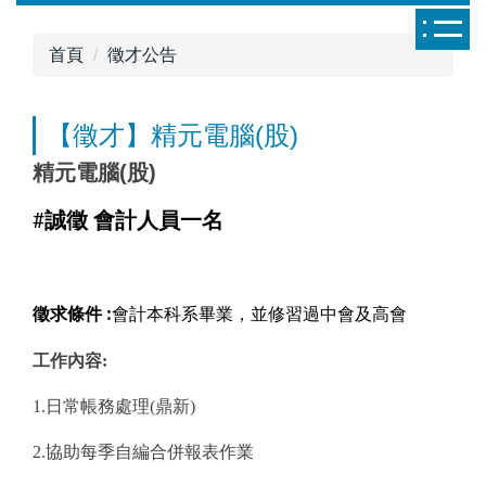
跳
到
首頁
徵才公告
主
要
內
【徵才】精元電腦(股)
容
精元電腦(股)
區
#誠徵 會計人員一名
徵求條件 :
會計本科系畢業，
並修習過中會及高會
工作內容:
1.日常帳務處理(鼎新)
2.協助每季自編合併報表作業