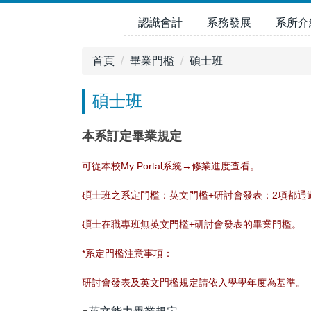
跳
認識會計
系務發展
系所介
到
主
要
首頁
畢業門檻
碩士班
內
容
碩士班
區
本系訂定畢業規定
可從本校My Portal系統→修業進度查看。
碩士班之系定門檻：英文門檻+研討會發表；2項都通
碩士在職專班無
英文門檻+研討會發表的
畢業門檻。
*系定門檻注意事項：
研討會發表及英文門檻規定請依入學學年度為基準。