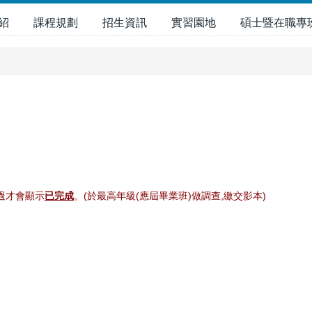
紹
課程規劃
招生資訊
實習園地
碩士暨在職專
過才會顯示
已完成
。(於最高年級(應屆畢業班)做調查,繳交影本
)