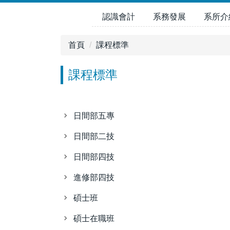
跳
認識會計
系務發展
系所介
到
主
要
首頁
課程標準
內
容
課程標準
區
日間部五專
日間部二技
日間部四技
進修部四技
碩士班
碩士在職班