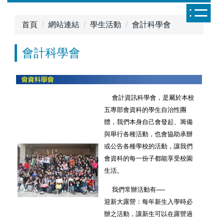
跳
到
首頁
網站連結
學生活動
會計科學會
主
要
會計科學會
內
容
區
會計資訊科學會，是屬於本校
五專部會資科的學生自治性團
體，我們本身自己會發起、籌備
與舉行各種活動，也會協助承辦
或公告各種學校的活動，讓我們
會資科的每一份子都能享受校園
生活。
我們常辦活動有──
迎新大露營：每年新生入學時必
辦之活動，讓新生可以在露營過