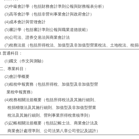
(2)
中級會計學（包括財務會計準則公報與財務報表分析）
(3)
高等會計學（包括非營利事業會計與政府會計）
(4)
成本會計與管理會計
(5)
審計學（包括審計準則公報與職業道德規範）
(6)
公司法、證券交易法與商業會計法
(7)
稅務法規（包括所得稅法、加值型及非加值型營業稅法、土地稅法、稅捐
1.
普通科目：
(1)
國文（作文與測驗）
二、專業科目：
(2)
會計學概要
(3)
租稅申報實務（包括所得稅、加值型及非加值型營
業稅申報實務）
(4)
稅務相關法規概要（包括所得稅法及其施行細則、
稅捐稽徵法及其施行細則、加值型及非加值型營業
稅法及其施行細則、營利事業所得稅查核準則）
(5)
記帳相關法規概要（包括記帳士法、商業會計法及
商業會計處理準則、公司法第八章公司登記及認
許）