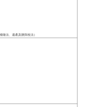
稽徵法、遺產及贈與稅法）