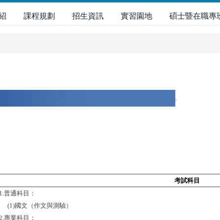
紹
課程規劃
招生資訊
實習園地
碩士暨在職專
.
考試科目
1.
普通科目：
(1)
國文（作文與測驗）
2.
專業科目：