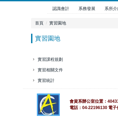
跳
認識會計
系務發展
系所介
到
主
要
首頁
實習園地
內
容
實習園地
區
實習課程規劃
實習相關文件
實習統計
會資系辦公室位置：4043
電話：04-22196130 電