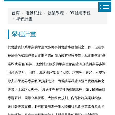
跳
到
首頁
活動紀錄
就業學程
99就業學程
主
學程計畫
要
內
學程計畫
容
區
於會計資訊系畢業的學生大多從事與會計事務相關之工作，但在學
校所學的知識與業界實際所需的能力或有些許差異；為實際落實“畢
業即就業”的精神，使會計資訊系的畢業生都能擁有直接與業界步調
同步的能力。 同時，因應海外市場（大陸、越南等）興起，本學程
除安排學術界專業教師授課之外，尚邀請業界擁有豐富實務經驗之
專業人士演講及教學。 透過本學程安排的相關課程，如：國際會計
專題研討、國際企業管理、大陸租稅規劃、內部控制與電腦稽核、
會計師專業實務，必有助於增進學生大陸租稅規劃專業素養及實務
技能經驗，並進一步精進會計人才所需具備的相關知識與經驗。