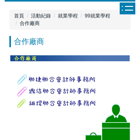
跳
到
首頁
活動紀錄
就業學程
99就業學程
主
合作廠商
要
內
合作廠商
容
區