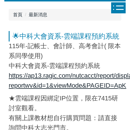
跳
到
首頁
最新消息
主
要
內
🌟中科大會資系-雲端課程預約系統
容
115年-記帳士、會計師、高考會計( 限本
區
系同學使用)
中科大會資系-雲端課程預約系統
https://ap13.ragic.com/nutcacct/report/disp
reportwv&id=1&viewMode&PAGEID=ApK
★雲端課程因綁定IP位置，限在7415研
討室觀看。
有關上課教材想自行購買問題：請直接
詢問中科大志光門市。