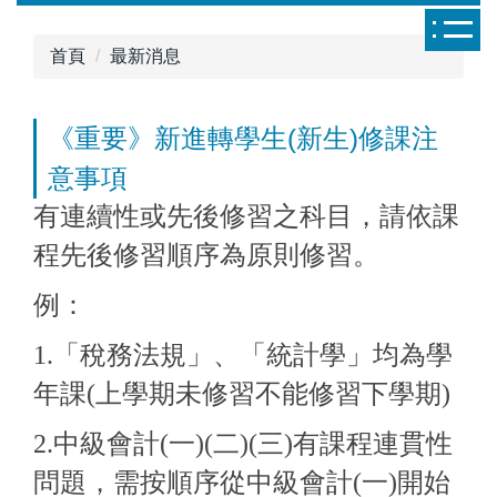
跳
到
首頁
最新消息
主
要
內
《重要》新進轉學生(新生)修課注
容
意事項
區
有連續性或先後修習之科目，請依課
程先後修習順序為原則修習。
例：
1.「稅務法規」、「統計學」均為學
年課(上學期未修習不能修習下學期)
2.中級會計(一)(二)(三)有課程連貫性
問題，需按順序從中級會計(一)開始