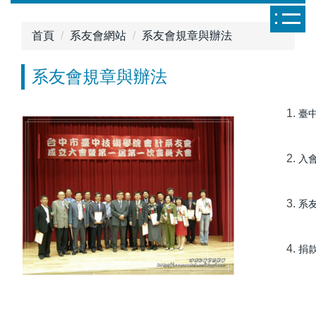
跳
到
首頁
系友會網站
系友會規章與辦法
主
要
系友會規章與辦法
內
容
區
臺
入
系
捐